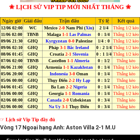
✬ LỊCH SỬ VIP TIP MỚI NHẤT THÁNG ✬
Ngày giờ
Giải đấu
Trận đấu
Tỷ lệ
Kết quả
12/06 02:00
WC
Mexico
2-0
Nam Phi (
Xỉu
)
2 1/4
Thắng 1/2 kèo
11/06 02:00
TBNB
Malaga
1-1
Las Palmas
0 : 1/4
Thắng 1/2 kèo
09/06 21:30
GHQ
Kyrgyzstan
0-0
Palestine
1/4 : 0
Thắng 1/2 kèo
09/06 02:10
GHQ
Pháp
3-1
Bắc Ireland
0 : 2 1/4
Thắng 1/2 kèo
08/06 01:45
GHQ
Croatia
2-1
Slovenia
0 : 1 1/4
Thắng 1/2 kèo
07/06 02:00
TBNB
Castellon
1-1
Almeria
0 : 1/2
Thắng kèo
06/06 21:00
GHQ
Armenia
1-1
Kazakhstan
0 : 1/4
Thắng 1/2 kèo
05/06 20:00
GHQ
Indonesia
3-0
Oman
0 : 1/4
Thắng kèo
05/06 00:00
GHQ
Thụy Điển
2-2
Hy Lạp
0 : 1/2
Thắng kèo
04/06 01:45
GHQ
Ba Lan
2-2
Nigeria
0 : 1/4
Thắng 1/2 kèo
03/06 00:00
GHQ
Georgia
1-1
Romania
0 : 1/4
Thắng 1/2 kèo
02/06 08:00
GHQ
Canada
2-0
Uzbekistan
0 : 3/4
Thắng kèo
02/06 00:00
GHQ
Na Uy
3-1
Thụy Điển
0 : 3/4
Thắng kèo
☞
Lịch sử Vip Tip đầy đủ
Vòng 17 Ngoại hạng Anh: Aston Villa 2-1 M.U