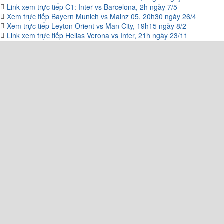
Link xem El Clasico: Barca vs Real Madrid, 21g15 ngày 11/5
Link xem trực tiếp C1: Inter vs Barcelona, 2h ngày 7/5
Xem trực tiếp Bayern Munich vs Mainz 05, 20h30 ngày 26/4
Xem trực tiếp Leyton Orient vs Man City, 19h15 ngày 8/2
Link xem trực tiếp Hellas Verona vs Inter, 21h ngày 23/11