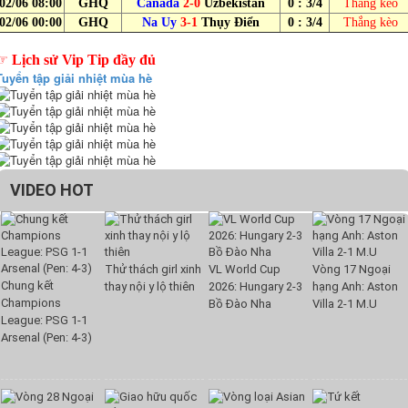
02/06 08:00
GHQ
Canada
2-0
Uzbekistan
0 : 3/4
Thắng kèo
02/06 00:00
GHQ
Na Uy
3-1
Thụy Điển
0 : 3/4
Thắng kèo
☞
Lịch sử Vip Tip đầy đủ
Tuyển tập giải nhiệt mùa hè
VIDEO HOT
Thử thách girl xinh
VL World Cup
Vòng 17 Ngoại
Chung kết
thay nội y lộ thiên
2026: Hungary 2-3
hạng Anh: Aston
Champions
Bồ Đào Nha
Villa 2-1 M.U
League: PSG 1-1
Arsenal (Pen: 4-3)