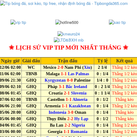
✬ LỊCH SỬ VIP TIP MỚI NHẤT THÁNG ✬
Ngày giờ
Giải đấu
Trận đấu
Tỷ lệ
Kết quả
12/06 02:00
WC
Mexico
2-0
Nam Phi (
Xỉu
)
2 1/4
Thắng 1/2 kèo
11/06 02:00
TBNB
Malaga
1-1
Las Palmas
0 : 1/4
Thắng 1/2 kèo
09/06 21:30
GHQ
Kyrgyzstan
0-0
Palestine
1/4 : 0
Thắng 1/2 kèo
09/06 02:10
GHQ
Pháp
3-1
Bắc Ireland
0 : 2 1/4
Thắng 1/2 kèo
08/06 01:45
GHQ
Croatia
2-1
Slovenia
0 : 1 1/4
Thắng 1/2 kèo
07/06 02:00
TBNB
Castellon
1-1
Almeria
0 : 1/2
Thắng kèo
06/06 21:00
GHQ
Armenia
1-1
Kazakhstan
0 : 1/4
Thắng 1/2 kèo
05/06 20:00
GHQ
Indonesia
3-0
Oman
0 : 1/4
Thắng kèo
05/06 00:00
GHQ
Thụy Điển
2-2
Hy Lạp
0 : 1/2
Thắng kèo
04/06 01:45
GHQ
Ba Lan
2-2
Nigeria
0 : 1/4
Thắng 1/2 kèo
03/06 00:00
GHQ
Georgia
1-1
Romania
0 : 1/4
Thắng 1/2 kèo