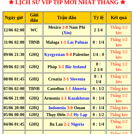
✬ LỊCH SỬ VIP TIP MỚI NHẤT THÁNG ✬
Giải
Ngày giờ
Trận đấu
Tỷ lệ
Kết quả
đấu
Mexico
2-0
Nam Phi
Thắng 1/2
12/06 02:00
WC
2 1/4
(
Xỉu
)
kèo
Thắng 1/2
11/06 02:00
TBNB
Malaga
1-1
Las Palmas
0 : 1/4
kèo
Thắng 1/2
09/06 21:30
GHQ
Kyrgyzstan
0-0
Palestine
1/4 : 0
kèo
0 :
Thắng 1/2
09/06 02:10
GHQ
Pháp
3-1
Bắc Ireland
2 1/4
kèo
0 : 1
Thắng 1/2
08/06 01:45
GHQ
Croatia
2-1
Slovenia
1/4
kèo
07/06 02:00
TBNB
Castellon
1-1
Almeria
0 : 1/2
Thắng kèo
Thắng 1/2
06/06 21:00
GHQ
Armenia
1-1
Kazakhstan
0 : 1/4
kèo
05/06 20:00
GHQ
Indonesia
3-0
Oman
0 : 1/4
Thắng kèo
05/06 00:00
GHQ
Thụy Điển
2-2
Hy Lạp
0 : 1/2
Thắng kèo
Thắng 1/2
04/06 01:45
GHQ
Ba Lan
2-2
Nigeria
0 : 1/4
kèo
Thắng 1/2