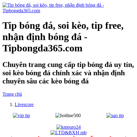
Tip bóng đá, soi kèo, tip free,
nhận định bóng đá -
Tipbongda365.com
Chuyên trang cung cấp tip bóng đá uy tín,
soi kèo bóng đá chính xác và nhận định
chuyên sâu các kèo bóng đá
Trang chủ
Livescore