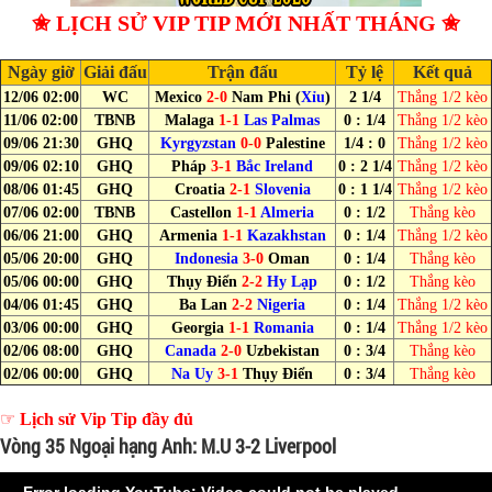
✬ LỊCH SỬ VIP TIP MỚI NHẤT THÁNG ✬
Ngày giờ
Giải đấu
Trận đấu
Tỷ lệ
Kết quả
12/06 02:00
WC
Mexico
2-0
Nam Phi (
Xỉu
)
2 1/4
Thắng 1/2 kèo
11/06 02:00
TBNB
Malaga
1-1
Las Palmas
0 : 1/4
Thắng 1/2 kèo
09/06 21:30
GHQ
Kyrgyzstan
0-0
Palestine
1/4 : 0
Thắng 1/2 kèo
09/06 02:10
GHQ
Pháp
3-1
Bắc Ireland
0 : 2 1/4
Thắng 1/2 kèo
08/06 01:45
GHQ
Croatia
2-1
Slovenia
0 : 1 1/4
Thắng 1/2 kèo
07/06 02:00
TBNB
Castellon
1-1
Almeria
0 : 1/2
Thắng kèo
06/06 21:00
GHQ
Armenia
1-1
Kazakhstan
0 : 1/4
Thắng 1/2 kèo
05/06 20:00
GHQ
Indonesia
3-0
Oman
0 : 1/4
Thắng kèo
05/06 00:00
GHQ
Thụy Điển
2-2
Hy Lạp
0 : 1/2
Thắng kèo
04/06 01:45
GHQ
Ba Lan
2-2
Nigeria
0 : 1/4
Thắng 1/2 kèo
03/06 00:00
GHQ
Georgia
1-1
Romania
0 : 1/4
Thắng 1/2 kèo
02/06 08:00
GHQ
Canada
2-0
Uzbekistan
0 : 3/4
Thắng kèo
02/06 00:00
GHQ
Na Uy
3-1
Thụy Điển
0 : 3/4
Thắng kèo
☞
Lịch sử Vip Tip đầy đủ
Vòng 35 Ngoại hạng Anh: M.U 3-2 Liverpool
Error loading YouTube: Video could not be played