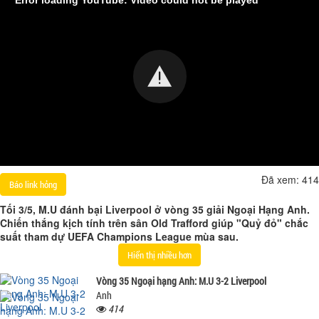
Đã xem:
414
Báo link hỏng
Tối 3/5, M.U đánh bại Liverpool ở vòng 35 giải Ngoại Hạng Anh.
Chiến thắng kịch tính trên sân Old Trafford giúp "Quỷ đỏ" chắc
suất tham dự UEFA Champions League mùa sau.
Hiển thị nhiều hơn
Vòng 35 Ngoại hạng Anh: M.U 3-2 Liverpool
Anh
414