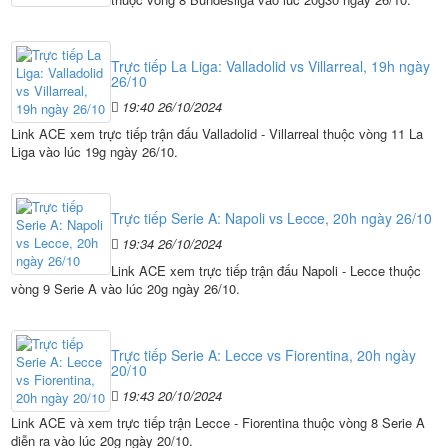
Trực tiếp La Liga: Valladolid vs Villarreal, 19h ngày
26/10
19:40 26/10/2024
Link ACE xem trực tiếp trận đấu Valladolid - Villarreal thuộc vòng 11 La
Liga vào lúc 19g ngày 26/10.
Trực tiếp Serie A: Napoli vs Lecce, 20h ngày 26/10
19:34 26/10/2024
Link ACE xem trực tiếp trận đấu Napoli - Lecce thuộc
vòng 9 Serie A vào lúc 20g ngày 26/10.
Trực tiếp Serie A: Lecce vs Fiorentina, 20h ngày
20/10
19:43 20/10/2024
Link ACE và xem trực tiếp trận Lecce - Fiorentina thuộc vòng 8 Serie A
diễn ra vào lúc 20g ngày 20/10.