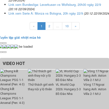
22/09/2024)
Link xem Bundesliga: Leverkusen vs Wolfsburg, 20h30 ngày 22/9
(20:16 22/09/2024)
Link xem Serie A: Monza vs Bologna, 20h ngày 22/9
(20:12 22/09/2024
«
1
2
...
10
»
Tuyển tập giải nhiệt mùa hè
Image cannot be loaded
VIDEO HOT
Thử thách girl xinh
VL World Cup
Vòng 17 Ngoại
Chung kết
thay nội y lộ thiên
2026: Hungary 2-3
hạng Anh: Aston
Champions
Bồ Đào Nha
Villa 2-1 M.U
League: PSG 1-1
Arsenal (Pen: 4-3)