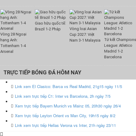
Giao hữu quốc tế:
Vòng loại Asian
Brazil 1-2 Pháp
Vòng 28 Ngoại
Cup 2027: Việt
Tứ kết Champion
hạng Anh:
Nam 3-1 Malaysia
League: Atletico
Tottenham 1-4
Madrid 1-2
Arsenal
Barcelona
TRỰC TIẾP BÓNG ĐÁ HÔM NAY
Link xem El Clasico: Barca vs Real Madrid, 21g15 ngày 11/5
Link xem trực tiếp C1: Inter vs Barcelona, 2h ngày 7/5
Xem trực tiếp Bayern Munich vs Mainz 05, 20h30 ngày 26/4
Xem trực tiếp Leyton Orient vs Man City, 19h15 ngày 8/2
Link xem trực tiếp Hellas Verona vs Inter, 21h ngày 23/11