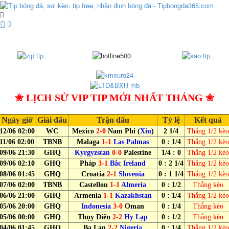
✬ LỊCH SỬ VIP TIP MỚI NHẤT THÁNG ✬
Ngày giờ
Giải đấu
Trận đấu
Tỷ lệ
Kết quả
12/06 02:00
WC
Mexico
2-0
Nam Phi (
Xỉu
)
2 1/4
Thắng 1/2 kèo
11/06 02:00
TBNB
Malaga
1-1
Las Palmas
0 : 1/4
Thắng 1/2 kèo
09/06 21:30
GHQ
Kyrgyzstan
0-0
Palestine
1/4 : 0
Thắng 1/2 kèo
09/06 02:10
GHQ
Pháp
3-1
Bắc Ireland
0 : 2 1/4
Thắng 1/2 kèo
08/06 01:45
GHQ
Croatia
2-1
Slovenia
0 : 1 1/4
Thắng 1/2 kèo
07/06 02:00
TBNB
Castellon
1-1
Almeria
0 : 1/2
Thắng kèo
06/06 21:00
GHQ
Armenia
1-1
Kazakhstan
0 : 1/4
Thắng 1/2 kèo
05/06 20:00
GHQ
Indonesia
3-0
Oman
0 : 1/4
Thắng kèo
05/06 00:00
GHQ
Thụy Điển
2-2
Hy Lạp
0 : 1/2
Thắng kèo
04/06 01:45
GHQ
Ba Lan
2-2
Nigeria
0 : 1/4
Thắng 1/2 kèo