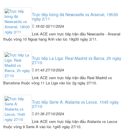
Trực tiếp bóng đá Newcastle vs Arsenal, 19h30
ngày 2/11
19:02 02/11/2024
Link ACE xem trực tiếp trận đấu Newcastle - Arsenal
thuộc vòng 10 Ngoại hạng Anh vào lúc 19g30 ngày 2/11.
Trực tiếp La Liga: Real Madrid vs Barca, 2h ngày
27/10
01:43 27/10/2024
Link ACE xem trực tiếp trận đấu Real Madrid vs
Barcelona thuộc vòng 11 La Liga vào lúc 2g ngày 27/10.
Trực tiếp Serie A: Atalanta vs Lecce, 1h45 ngày
27/10
01:36 27/10/2024
Link ACE xem trực tiếp trận đấu Atalanta vs Lecce
thuộc vòng 9 Serie A vào lúc 1g45 ngày 27/10.